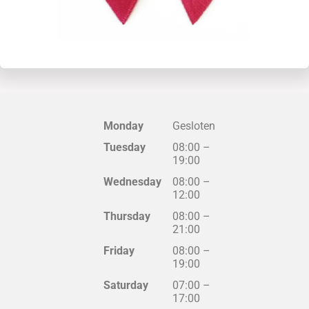
Monday
Gesloten
Tuesday
08:00
–
19:00
Wednesday
08:00
–
12:00
Thursday
08:00
–
21:00
Friday
08:00
–
19:00
Saturday
07:00
–
17:00